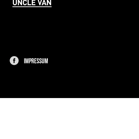
IMPRESSUM