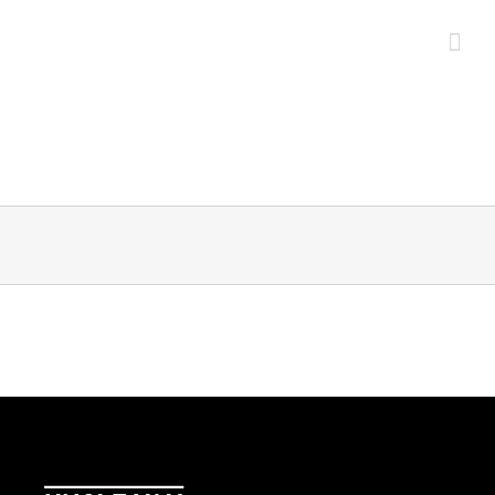
Zum
Inhalt
springen