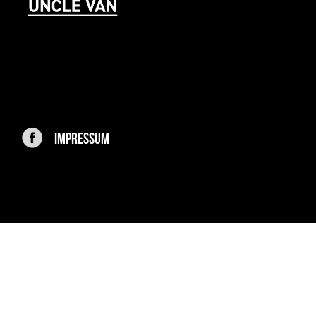
IMPRESSUM