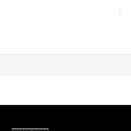
Zum
Inhalt
springen