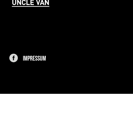
IMPRESSUM