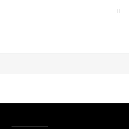
Zum
Inhalt
springen