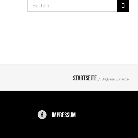
Suche
nach:
SPEISEN
LIFESTYLE
PEOPLE
KONTAKT
Startseite
/
Big Bass Bonanza
IMPRESSUM