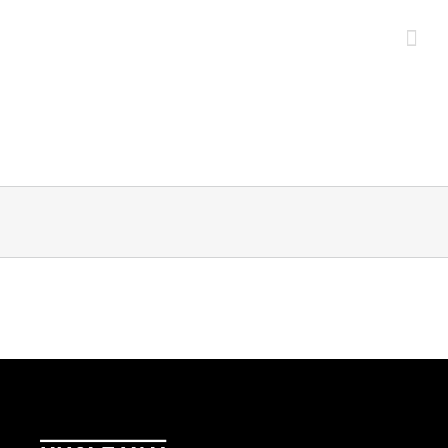
Zum
Inhalt
springen