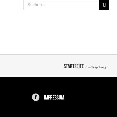
Suche
nach:
SPEISEN
LIFESTYLE
PEOPLE
KONTAKT
Startseite
/
coffeepotmag.ru
IMPRESSUM