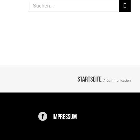
Suche
nach:
SPEISEN
LIFESTYLE
PEOPLE
KONTAKT
Startseite
/
Communication
IMPRESSUM