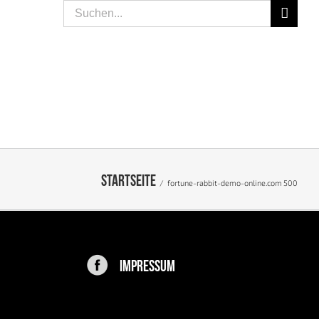
Suche
nach:
SPEISEN
LIFESTYLE
PEOPLE
KONTAKT
Startseite
/
fortune-rabbit-demo-online.com 500
IMPRESSUM