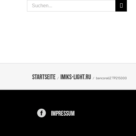
Suche
nach:
SPEISEN
LIFESTYLE
PEOPLE
KONTAKT
Startseite
imiks-light.ru
/
/
bancorallZ TP215000
IMPRESSUM