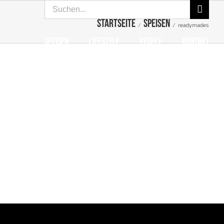
Suche
nach:
Startseite
speisen
/
/
readymades
SPEISEN
LIFESTYLE
PEOPLE
KONTAKT