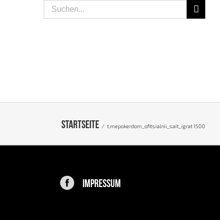
Suche
nach:
SPEISEN
LIFESTYLE
PEOPLE
KONTAKT
Startseite
/
t.mepokerdom_ofitsialnii_sait_igrat 1500
IMPRESSUM