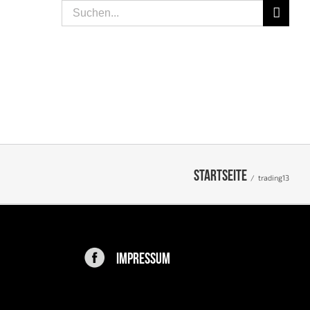
Suche
nach:
SPEISEN
LIFESTYLE
PEOPLE
KONTAKT
Startseite
/
trading13
IMPRESSUM