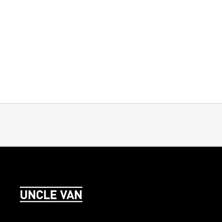
Zum
Inhalt
springen