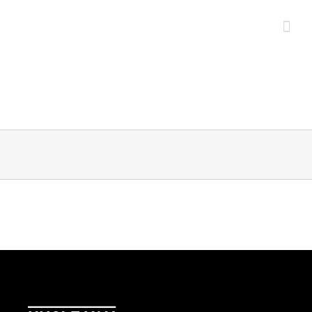
Zum
Inhalt
springen